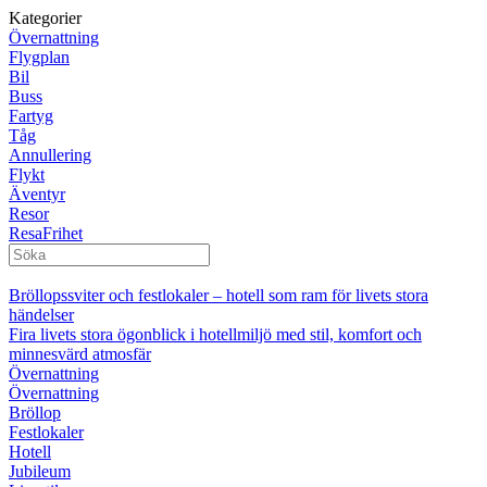
Kategorier
Övernattning
Flygplan
Bil
Buss
Fartyg
Tåg
Annullering
Flykt
Äventyr
Resor
ResaFrihet
Bröllopssviter och festlokaler – hotell som ram för livets stora
händelser
Fira livets stora ögonblick i hotellmiljö med stil, komfort och
minnesvärd atmosfär
Övernattning
Övernattning
Bröllop
Festlokaler
Hotell
Jubileum