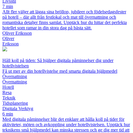
Livsstil
7 min
Allt fler väljer att lägga sina bröllop, jubileer och födelsedagsfester
på hotell – där allt från festlokal och mat till övernattning och
romantiska detaljer finns samlat. Upptäck hur du hittar det perfekta
hotellet som ramar in din stora dag på bästa sätt.
Oliver Eriksson
Oliver
Eriksson
Håll koll på tiden: Så hjälper digitala påminnelser dig under
hotellvistelsen
Få ut mer av din hotellvistelse med smarta digitala hjälpmedel
Övernattning
Övernattning
Hotell
Resa
Teknik
Tidsplanering
Digitala Verktyg
6 min
Med digitala påminnelser blir det enklare att hålla koll på tider för
aktiviteter, möten och avkoppling under hotellvistelsen. Upptäck hur
teknikens små hjälpmedel kan minska stressen och ge dig mer tid att