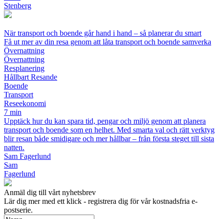
Stenberg
När transport och boende går hand i hand – så planerar du smart
Få ut mer av din resa genom att låta transport och boende samverka
Övernattning
Övernattning
Resplanering
Hållbart Resande
Boende
Transport
Reseekonomi
7 min
Upptäck hur du kan spara tid, pengar och miljö genom att planera
transport och boende som en helhet. Med smarta val och rätt verktyg
blir resan både smidigare och mer hållbar – från första steget till sista
natten.
Sam Fagerlund
Sam
Fagerlund
Anmäl dig till vårt nyhetsbrev
Lär dig mer med ett klick - registrera dig för vår kostnadsfria e-
postserie.