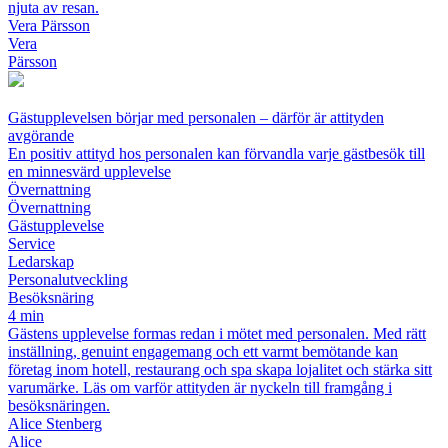
njuta av resan.
Vera Pärsson
Vera
Pärsson
Gästupplevelsen börjar med personalen – därför är attityden
avgörande
En positiv attityd hos personalen kan förvandla varje gästbesök till
en minnesvärd upplevelse
Övernattning
Övernattning
Gästupplevelse
Service
Ledarskap
Personalutveckling
Besöksnäring
4 min
Gästens upplevelse formas redan i mötet med personalen. Med rätt
inställning, genuint engagemang och ett varmt bemötande kan
företag inom hotell, restaurang och spa skapa lojalitet och stärka sitt
varumärke. Läs om varför attityden är nyckeln till framgång i
besöksnäringen.
Alice Stenberg
Alice