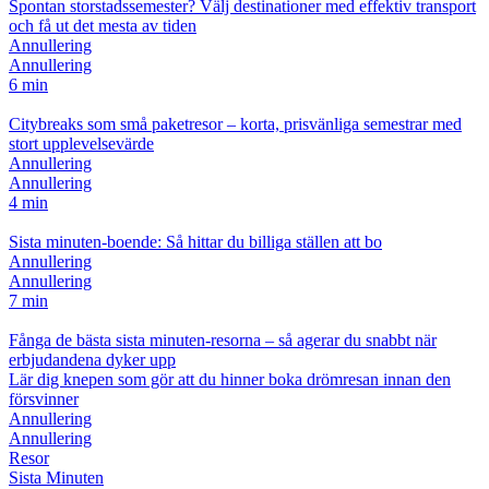
Spontan storstadssemester? Välj destinationer med effektiv transport
och få ut det mesta av tiden
Annullering
Annullering
6 min
Citybreaks som små paketresor – korta, prisvänliga semestrar med
stort upplevelsevärde
Annullering
Annullering
4 min
Sista minuten-boende: Så hittar du billiga ställen att bo
Annullering
Annullering
7 min
Fånga de bästa sista minuten-resorna – så agerar du snabbt när
erbjudandena dyker upp
Lär dig knepen som gör att du hinner boka drömresan innan den
försvinner
Annullering
Annullering
Resor
Sista Minuten