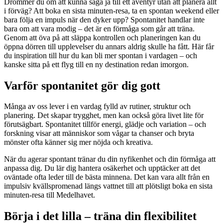
Drömmer du om att kunna säga ja till ett äventyr utan att planera allt
i förväg? Att boka en sista minuten-resa, ta en spontan weekend eller
bara följa en impuls när den dyker upp? Spontanitet handlar inte
bara om att vara modig – det är en förmåga som går att träna.
Genom att öva på att släppa kontrollen och planeringen kan du
öppna dörren till upplevelser du annars aldrig skulle ha fått. Här får
du inspiration till hur du kan bli mer spontan i vardagen – och
kanske sitta på ett flyg till en ny destination redan imorgon.
Varför spontanitet gör dig gott
Många av oss lever i en vardag fylld av rutiner, struktur och
planering. Det skapar trygghet, men kan också göra livet lite för
förutsägbart. Spontanitet tillför energi, glädje och variation – och
forskning visar att människor som vågar ta chanser och bryta
mönster ofta känner sig mer nöjda och kreativa.
När du agerar spontant tränar du din nyfikenhet och din förmåga att
anpassa dig. Du lär dig hantera osäkerhet och upptäcker att det
oväntade ofta leder till de bästa minnena. Det kan vara allt från en
impulsiv kvällspromenad längs vattnet till att plötsligt boka en sista
minuten-resa till Medelhavet.
Börja i det lilla – träna din flexibilitet