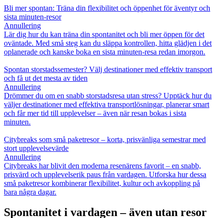
Bli mer spontan: Träna din flexibilitet och öppenhet för äventyr och
sista minuten-resor
Annullering
Lär dig hur du kan träna din spontanitet och bli mer öppen för det
oväntade. Med små steg kan du släppa kontrollen, hitta glädjen i det
oplanerade och kanske boka en sista minuten-resa redan imorgon.
Spontan storstadssemester? Välj destinationer med effektiv transport
och få ut det mesta av tiden
Annullering
Drömmer du om en snabb storstadsresa utan stress? Upptäck hur du
väljer destinationer med effektiva transportlösningar, planerar smart
och får mer tid till upplevelser – även när resan bokas i sista
minuten.
Citybreaks som små paketresor – korta, prisvänliga semestrar med
stort upplevelsevärde
Annullering
Citybreaks har blivit den moderna resenärens favorit – en snabb,
prisvärd och upplevelserik paus från vardagen. Utforska hur dessa
små paketresor kombinerar flexibilitet, kultur och avkoppling på
bara några dagar.
Spontanitet i vardagen – även utan resor