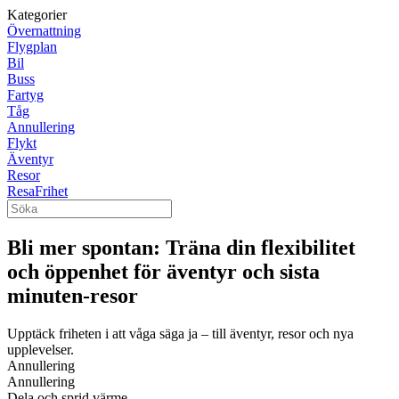
Kategorier
Övernattning
Flygplan
Bil
Buss
Fartyg
Tåg
Annullering
Flykt
Äventyr
Resor
ResaFrihet
Bli mer spontan: Träna din flexibilitet
och öppenhet för äventyr och sista
minuten-resor
Upptäck friheten i att våga säga ja – till äventyr, resor och nya
upplevelser.
Annullering
Annullering
Dela och sprid värme