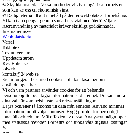
© Skyddat material. Vissa produkter vi visar ingår i samarbetsavtal
som kan ge oss en ekonomisk vinst.
© Rättigheterna till allt innehåll på denna webbplats är förbehållna.
Vi kan tjäna pengar genom samarbetsavtal med återförsäljare.
Återanvändning av materialet kräver skriftligt godkännande.
Interna remisser
Webbplatskarta
Varsel
Bibliotek
Textuniversum
Uppdatera ström
ResaFrihet.se
24web
kontakt@24web.se
Sidan fungerar bäst med cookies – du kan läsa mer om
användningen här.
Vi och våra partners använder cookies för att behandla
personuppgifter och lagra information på din enhet. Du kan ändra
dina val när som helst i våra sekretessinställningar
Lagra och/eller få åtkomst till data från enheten. Använd minimal
information för att välja annonser. Bygg profiler för personligt
innehåll och reklam. Mät effekten av dessa. Analysera målgrupper
med statistiska metoder. Förbättra och utöka våra digitala lösningar
Val
Avvisa alla