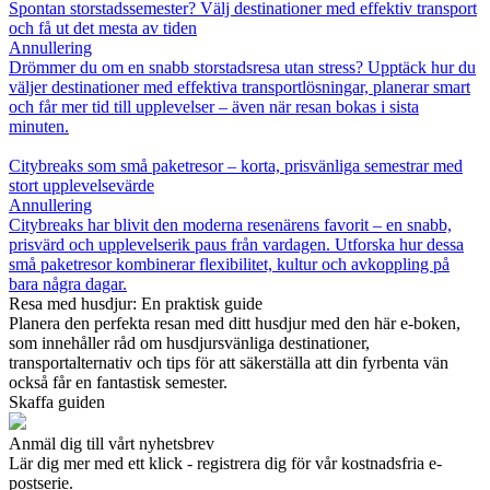
Spontan storstadssemester? Välj destinationer med effektiv transport
och få ut det mesta av tiden
Annullering
Drömmer du om en snabb storstadsresa utan stress? Upptäck hur du
väljer destinationer med effektiva transportlösningar, planerar smart
och får mer tid till upplevelser – även när resan bokas i sista
minuten.
Citybreaks som små paketresor – korta, prisvänliga semestrar med
stort upplevelsevärde
Annullering
Citybreaks har blivit den moderna resenärens favorit – en snabb,
prisvärd och upplevelserik paus från vardagen. Utforska hur dessa
små paketresor kombinerar flexibilitet, kultur och avkoppling på
bara några dagar.
Resa med husdjur: En praktisk guide
Planera den perfekta resan med ditt husdjur med den här e-boken,
som innehåller råd om husdjursvänliga destinationer,
transportalternativ och tips för att säkerställa att din fyrbenta vän
också får en fantastisk semester.
Skaffa guiden
Anmäl dig till vårt nyhetsbrev
Lär dig mer med ett klick - registrera dig för vår kostnadsfria e-
postserie.