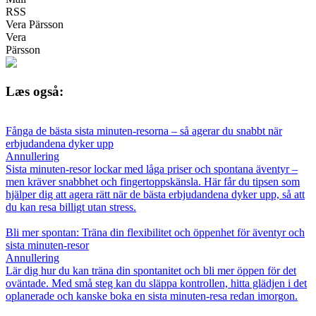
RSS
Vera Pärsson
Vera
Pärsson
Læs også:
Fånga de bästa sista minuten-resorna – så agerar du snabbt när
erbjudandena dyker upp
Annullering
Sista minuten-resor lockar med låga priser och spontana äventyr –
men kräver snabbhet och fingertoppskänsla. Här får du tipsen som
hjälper dig att agera rätt när de bästa erbjudandena dyker upp, så att
du kan resa billigt utan stress.
Bli mer spontan: Träna din flexibilitet och öppenhet för äventyr och
sista minuten-resor
Annullering
Lär dig hur du kan träna din spontanitet och bli mer öppen för det
oväntade. Med små steg kan du släppa kontrollen, hitta glädjen i det
oplanerade och kanske boka en sista minuten-resa redan imorgon.