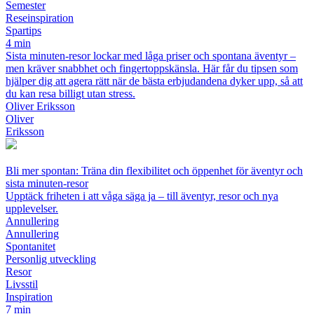
Semester
Reseinspiration
Spartips
4 min
Sista minuten-resor lockar med låga priser och spontana äventyr –
men kräver snabbhet och fingertoppskänsla. Här får du tipsen som
hjälper dig att agera rätt när de bästa erbjudandena dyker upp, så att
du kan resa billigt utan stress.
Oliver Eriksson
Oliver
Eriksson
Bli mer spontan: Träna din flexibilitet och öppenhet för äventyr och
sista minuten-resor
Upptäck friheten i att våga säga ja – till äventyr, resor och nya
upplevelser.
Annullering
Annullering
Spontanitet
Personlig utveckling
Resor
Livsstil
Inspiration
7 min