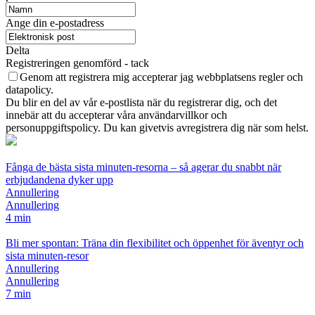
Ange din e-postadress
Delta
Registreringen genomförd - tack
Genom att registrera mig accepterar jag webbplatsens regler och
datapolicy.
Du blir en del av vår e-postlista när du registrerar dig, och det
innebär att du accepterar våra användarvillkor och
personuppgiftspolicy. Du kan givetvis avregistrera dig när som helst.
Fånga de bästa sista minuten-resorna – så agerar du snabbt när
erbjudandena dyker upp
Annullering
Annullering
4 min
Bli mer spontan: Träna din flexibilitet och öppenhet för äventyr och
sista minuten-resor
Annullering
Annullering
7 min