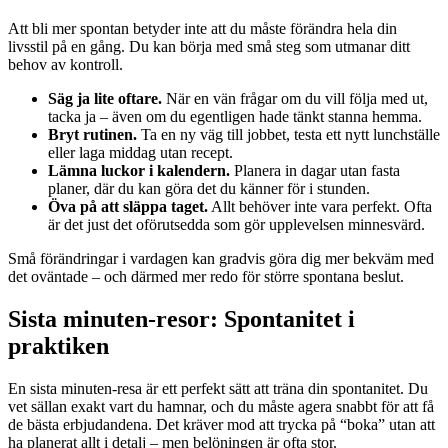
Att bli mer spontan betyder inte att du måste förändra hela din
livsstil på en gång. Du kan börja med små steg som utmanar ditt
behov av kontroll.
Säg ja lite oftare.
När en vän frågar om du vill följa med ut,
tacka ja – även om du egentligen hade tänkt stanna hemma.
Bryt rutinen.
Ta en ny väg till jobbet, testa ett nytt lunchställe
eller laga middag utan recept.
Lämna luckor i kalendern.
Planera in dagar utan fasta
planer, där du kan göra det du känner för i stunden.
Öva på att släppa taget.
Allt behöver inte vara perfekt. Ofta
är det just det oförutsedda som gör upplevelsen minnesvärd.
Små förändringar i vardagen kan gradvis göra dig mer bekväm med
det oväntade – och därmed mer redo för större spontana beslut.
Sista minuten-resor: Spontanitet i
praktiken
En sista minuten-resa är ett perfekt sätt att träna din spontanitet. Du
vet sällan exakt vart du hamnar, och du måste agera snabbt för att få
de bästa erbjudandena. Det kräver mod att trycka på “boka” utan att
ha planerat allt i detalj – men belöningen är ofta stor.