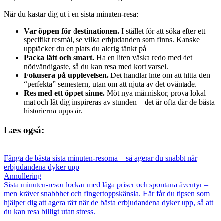
När du kastar dig ut i en sista minuten-resa:
Var öppen för destinationen.
I stället för att söka efter ett
specifikt resmål, se vilka erbjudanden som finns. Kanske
upptäcker du en plats du aldrig tänkt på.
Packa lätt och smart.
Ha en liten väska redo med det
nödvändigaste, så du kan resa med kort varsel.
Fokusera på upplevelsen.
Det handlar inte om att hitta den
“perfekta” semestern, utan om att njuta av det oväntade.
Res med ett öppet sinne.
Möt nya människor, prova lokal
mat och låt dig inspireras av stunden – det är ofta där de bästa
historierna uppstår.
Læs også:
Fånga de bästa sista minuten-resorna – så agerar du snabbt när
erbjudandena dyker upp
Annullering
Sista minuten-resor lockar med låga priser och spontana äventyr –
men kräver snabbhet och fingertoppskänsla. Här får du tipsen som
hjälper dig att agera rätt när de bästa erbjudandena dyker upp, så att
du kan resa billigt utan stress.