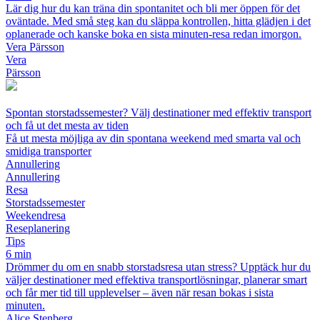
Lär dig hur du kan träna din spontanitet och bli mer öppen för det
oväntade. Med små steg kan du släppa kontrollen, hitta glädjen i det
oplanerade och kanske boka en sista minuten-resa redan imorgon.
Vera Pärsson
Vera
Pärsson
Spontan storstadssemester? Välj destinationer med effektiv transport
och få ut det mesta av tiden
Få ut mesta möjliga av din spontana weekend med smarta val och
smidiga transporter
Annullering
Annullering
Resa
Storstadssemester
Weekendresa
Reseplanering
Tips
6 min
Drömmer du om en snabb storstadsresa utan stress? Upptäck hur du
väljer destinationer med effektiva transportlösningar, planerar smart
och får mer tid till upplevelser – även när resan bokas i sista
minuten.
Alice Stenberg