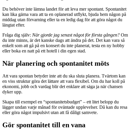
Du behöver inte lämna landet för att leva mer spontant. Spontanitet
kan lika gärna vara att ta en oplanerad utflykt, bjuda hem någon på
middag utan förvarning eller ta en ledig dag för att göra något du
längtat efter.
Fråga dig själv:
När gjorde jag senast något för första gången?
Om
du inte minns, är det kanske dags att ändra på det. Det kan vara så
enkelt som att gå på en konsert du inte planerat, testa en ny hobby
eller boka en natt på ett hotell i din egen stad.
När planering och spontanitet möts
Att vara spontan betyder inte att du ska sluta planera. Tvärtom kan
en viss struktur göra det lättare att vara flexibel. Om du har koll på
ekonomi, jobb och vardag blir det enklare att säga ja när chansen
dyker upp.
Skapa till exempel en “spontanitetsbudget” – ett litet belopp du
lägger undan varje månad för oväntade upplevelser. Då kan du resa
eller göra något impulsivt utan att få dåligt samvete.
Gör spontanitet till en vana