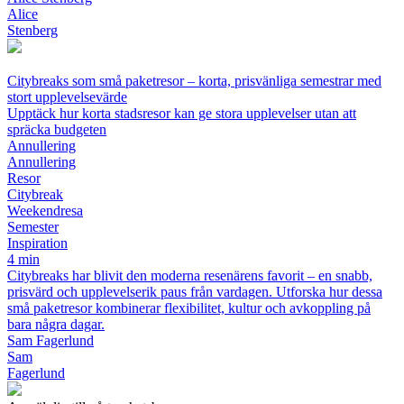
Alice
Stenberg
Citybreaks som små paketresor – korta, prisvänliga semestrar med
stort upplevelsevärde
Upptäck hur korta stadsresor kan ge stora upplevelser utan att
spräcka budgeten
Annullering
Annullering
Resor
Citybreak
Weekendresa
Semester
Inspiration
4 min
Citybreaks har blivit den moderna resenärens favorit – en snabb,
prisvärd och upplevelserik paus från vardagen. Utforska hur dessa
små paketresor kombinerar flexibilitet, kultur och avkoppling på
bara några dagar.
Sam Fagerlund
Sam
Fagerlund