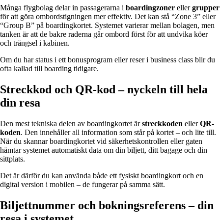
Många flygbolag delar in passagerarna i
boardingzoner
eller
grupper
för att göra ombordstigningen mer effektiv. Det kan stå “Zone 3” eller
“Group B” på boardingkortet. Systemet varierar mellan bolagen, men
tanken är att de bakre raderna går ombord först för att undvika köer
och trängsel i kabinen.
Om du har status i ett bonusprogram eller reser i business class blir du
ofta kallad till boarding tidigare.
Streckkod och QR-kod – nyckeln till hela
din resa
Den mest tekniska delen av boardingkortet är
streckkoden
eller
QR-
koden
. Den innehåller all information som står på kortet – och lite till.
När du skannar boardingkortet vid säkerhetskontrollen eller gaten
hämtar systemet automatiskt data om din biljett, ditt bagage och din
sittplats.
Det är därför du kan använda både ett fysiskt boardingkort och en
digital version i mobilen – de fungerar på samma sätt.
Biljettnummer och bokningsreferens – din
resa i systemet