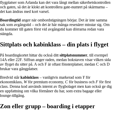
flygplatser som Arlanda kan det vara långt mellan säkerhetskontrollen
och gaten, så det är klokt att kontrollera gate-numret på skärmarna –
det kan ändras med kort varsel.
Boardingtid
anger när ombordstigningen börjar. Det är inte samma
sak som avgångstid – och det är här många resenärer misstar sig. Om
du kommer till gaten först vid avgångstid kan dörrarna redan vara
stängda.
Sittplats och kabinklass – din plats i flyget
På boardingkortet hittar du också ditt
sittplatsnummer
, till exempel
14A eller 22F. Siffran anger raden, medan bokstaven visar vilken sida
av flyget du sitter på. A och F är oftast fönsterplatser, medan C och D
brukar vara gångplatser.
Bredvid står
kabinklass
– vanligtvis markerad som
Y
för
ekonomiklass,
W
för premium economy,
C
för business och
F
för first
class. Denna kod används internt av flygbolaget men kan också ge dig
en uppfattning om vilka förmåner du har, som extra bagage eller
lounge-tillgång.
Zon eller grupp – boarding i etapper