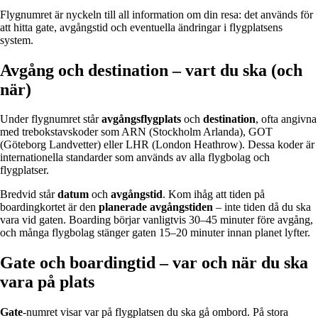
Flygnumret är nyckeln till all information om din resa: det används för
att hitta gate, avgångstid och eventuella ändringar i flygplatsens
system.
Avgång och destination – vart du ska (och
när)
Under flygnumret står
avgångsflygplats
och
destination
, ofta angivna
med trebokstavskoder som ARN (Stockholm Arlanda), GOT
(Göteborg Landvetter) eller LHR (London Heathrow). Dessa koder är
internationella standarder som används av alla flygbolag och
flygplatser.
Bredvid står
datum
och
avgångstid
. Kom ihåg att tiden på
boardingkortet är den
planerade avgångstiden
– inte tiden då du ska
vara vid gaten. Boarding börjar vanligtvis 30–45 minuter före avgång,
och många flygbolag stänger gaten 15–20 minuter innan planet lyfter.
Gate och boardingtid – var och när du ska
vara på plats
Gate
-numret visar var på flygplatsen du ska gå ombord. På stora