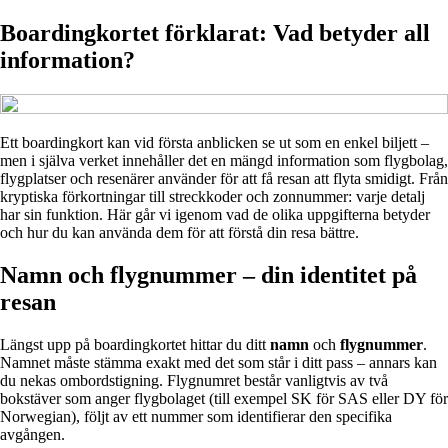
Boardingkortet förklarat: Vad betyder all
information?
Ett boardingkort kan vid första anblicken se ut som en enkel biljett –
men i själva verket innehåller det en mängd information som flygbolag,
flygplatser och resenärer använder för att få resan att flyta smidigt. Från
kryptiska förkortningar till streckkoder och zonnummer: varje detalj
har sin funktion. Här går vi igenom vad de olika uppgifterna betyder
och hur du kan använda dem för att förstå din resa bättre.
Namn och flygnummer – din identitet på
resan
Längst upp på boardingkortet hittar du ditt
namn
och
flygnummer
.
Namnet måste stämma exakt med det som står i ditt pass – annars kan
du nekas ombordstigning. Flygnumret består vanligtvis av två
bokstäver som anger flygbolaget (till exempel SK för SAS eller DY för
Norwegian), följt av ett nummer som identifierar den specifika
avgången.