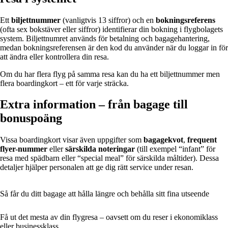
Ett
biljettnummer
(vanligtvis 13 siffror) och en
bokningsreferens
(ofta sex bokstäver eller siffror) identifierar din bokning i flygbolagets
system. Biljettnumret används för betalning och bagagehantering,
medan bokningsreferensen är den kod du använder när du loggar in för
att ändra eller kontrollera din resa.
Om du har flera flyg på samma resa kan du ha ett biljettnummer men
flera boardingkort – ett för varje sträcka.
Extra information – från bagage till
bonuspoäng
Vissa boardingkort visar även uppgifter som
bagagekvot
,
frequent
flyer-nummer
eller
särskilda noteringar
(till exempel “infant” för
resa med spädbarn eller “special meal” för särskilda måltider). Dessa
detaljer hjälper personalen att ge dig rätt service under resan.
Så får du ditt bagage att hålla längre och behålla sitt fina utseende
Få ut det mesta av din flygresa – oavsett om du reser i ekonomiklass
eller businessklass