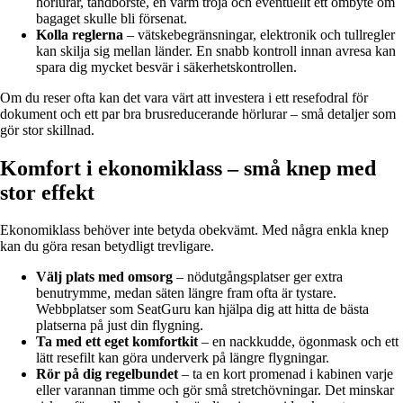
hörlurar, tandborste, en varm tröja och eventuellt ett ombyte om
bagaget skulle bli försenat.
Kolla reglerna
– vätskebegränsningar, elektronik och tullregler
kan skilja sig mellan länder. En snabb kontroll innan avresa kan
spara dig mycket besvär i säkerhetskontrollen.
Om du reser ofta kan det vara värt att investera i ett resefodral för
dokument och ett par bra brusreducerande hörlurar – små detaljer som
gör stor skillnad.
Komfort i ekonomiklass – små knep med
stor effekt
Ekonomiklass behöver inte betyda obekvämt. Med några enkla knep
kan du göra resan betydligt trevligare.
Välj plats med omsorg
– nödutgångsplatser ger extra
benutrymme, medan säten längre fram ofta är tystare.
Webbplatser som SeatGuru kan hjälpa dig att hitta de bästa
platserna på just din flygning.
Ta med ett eget komfortkit
– en nackkudde, ögonmask och ett
lätt resefilt kan göra underverk på längre flygningar.
Rör på dig regelbundet
– ta en kort promenad i kabinen varje
eller varannan timme och gör små stretchövningar. Det minskar