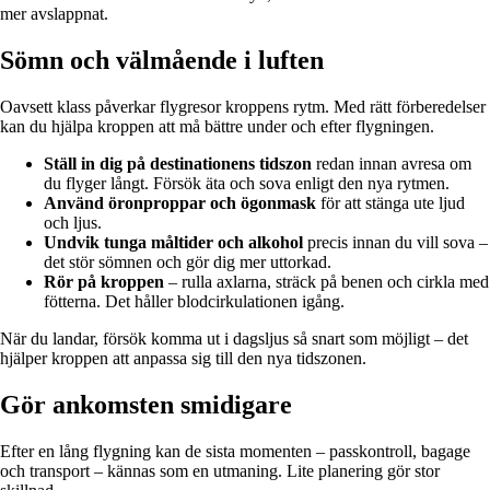
mer avslappnat.
Sömn och välmående i luften
Oavsett klass påverkar flygresor kroppens rytm. Med rätt förberedelser
kan du hjälpa kroppen att må bättre under och efter flygningen.
Ställ in dig på destinationens tidszon
redan innan avresa om
du flyger långt. Försök äta och sova enligt den nya rytmen.
Använd öronproppar och ögonmask
för att stänga ute ljud
och ljus.
Undvik tunga måltider och alkohol
precis innan du vill sova –
det stör sömnen och gör dig mer uttorkad.
Rör på kroppen
– rulla axlarna, sträck på benen och cirkla med
fötterna. Det håller blodcirkulationen igång.
När du landar, försök komma ut i dagsljus så snart som möjligt – det
hjälper kroppen att anpassa sig till den nya tidszonen.
Gör ankomsten smidigare
Efter en lång flygning kan de sista momenten – passkontroll, bagage
och transport – kännas som en utmaning. Lite planering gör stor