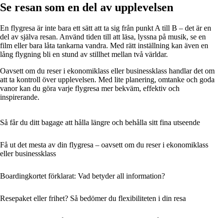
Se resan som en del av upplevelsen
En flygresa är inte bara ett sätt att ta sig från punkt A till B – det är en
del av själva resan. Använd tiden till att läsa, lyssna på musik, se en
film eller bara låta tankarna vandra. Med rätt inställning kan även en
lång flygning bli en stund av stillhet mellan två världar.
Oavsett om du reser i ekonomiklass eller businessklass handlar det om
att ta kontroll över upplevelsen. Med lite planering, omtanke och goda
vanor kan du göra varje flygresa mer bekväm, effektiv och
inspirerande.
Så får du ditt bagage att hålla längre och behålla sitt fina utseende
Få ut det mesta av din flygresa – oavsett om du reser i ekonomiklass
eller businessklass
Boardingkortet förklarat: Vad betyder all information?
Resepaket eller frihet? Så bedömer du flexibiliteten i din resa