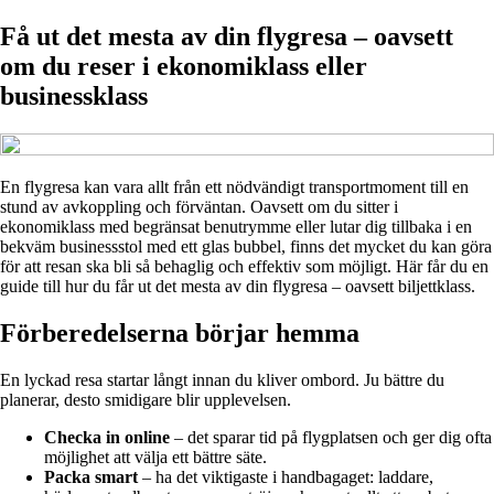
Få ut det mesta av din flygresa – oavsett
om du reser i ekonomiklass eller
businessklass
En flygresa kan vara allt från ett nödvändigt transportmoment till en
stund av avkoppling och förväntan. Oavsett om du sitter i
ekonomiklass med begränsat benutrymme eller lutar dig tillbaka i en
bekväm businessstol med ett glas bubbel, finns det mycket du kan göra
för att resan ska bli så behaglig och effektiv som möjligt. Här får du en
guide till hur du får ut det mesta av din flygresa – oavsett biljettklass.
Förberedelserna börjar hemma
En lyckad resa startar långt innan du kliver ombord. Ju bättre du
planerar, desto smidigare blir upplevelsen.
Checka in online
– det sparar tid på flygplatsen och ger dig ofta
möjlighet att välja ett bättre säte.
Packa smart
– ha det viktigaste i handbagaget: laddare,