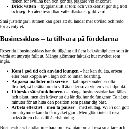
risken för svullna ben och gör dig piggare vid ankomst.
Drick vatten
– flygplansluft är torr, och vätskebrist gör dig trött
och seg. En återanvändbar vattenflaska är guld värd.
Små justeringar i rutinen kan göra att du landar mer utvilad och redo
för äventyret.
Businessklass – ta tillvara på fördelarna
Reser du i businessklass har du tillgång till flera bekvämligheter som är
värda att utnyttja fullt ut. Många glömmer faktiskt hur mycket som
ingår.
Kom i god tid och använd loungen
– här kan du äta, arbeta
eller bara koppla av i lugn och ro innan boarding.
Anpassa måltider och service
– kabinpersonalen är ofta
flexibel, så berätta om du vill äta eller sova vid en viss tidpunkt.
Utforska sätesfunktionerna
– många businessstolar kan fällas
helt plant, men det kräver att du lär dig hur de fungerar. Ta några
minuter för att hitta den position som passar dig bäst.
Arbeta effektivt – men ta pauser
– med eluttag, Wi-Fi och gott
om utrymme kan du få mycket gjort. Men glöm inte att resa
också är en chans till återhämtning.
Businessklass handlar inte bara om lyx, utan om att resa smartare och