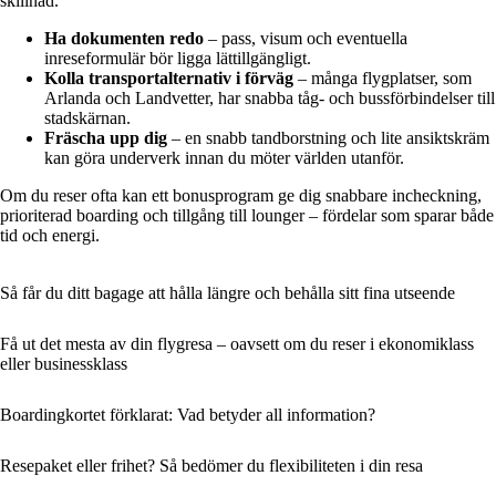
skillnad.
Ha dokumenten redo
– pass, visum och eventuella
inreseformulär bör ligga lättillgängligt.
Kolla transportalternativ i förväg
– många flygplatser, som
Arlanda och Landvetter, har snabba tåg- och bussförbindelser till
stadskärnan.
Fräscha upp dig
– en snabb tandborstning och lite ansiktskräm
kan göra underverk innan du möter världen utanför.
Om du reser ofta kan ett bonusprogram ge dig snabbare incheckning,
prioriterad boarding och tillgång till lounger – fördelar som sparar både
tid och energi.
Så får du ditt bagage att hålla längre och behålla sitt fina utseende
Få ut det mesta av din flygresa – oavsett om du reser i ekonomiklass
eller businessklass
Boardingkortet förklarat: Vad betyder all information?
Resepaket eller frihet? Så bedömer du flexibiliteten i din resa