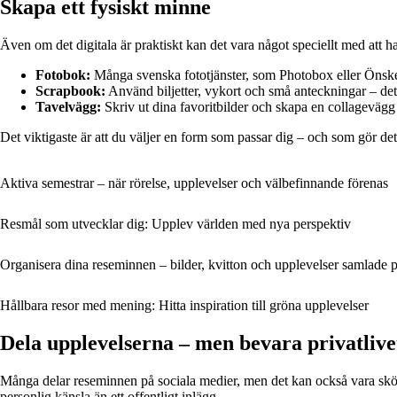
Skapa ett fysiskt minne
Även om det digitala är praktiskt kan det vara något speciellt med att ha
Fotobok:
Många svenska fototjänster, som Photobox eller Önskefo
Scrapbook:
Använd biljetter, vykort och små anteckningar – det 
Tavelvägg:
Skriv ut dina favoritbilder och skapa en collageväg
Det viktigaste är att du väljer en form som passar dig – och som gör det 
Aktiva semestrar – när rörelse, upplevelser och välbefinnande förenas
Resmål som utvecklar dig: Upplev världen med nya perspektiv
Organisera dina reseminnen – bilder, kvitton och upplevelser samlade på
Hållbara resor med mening: Hitta inspiration till gröna upplevelser
Dela upplevelserna – men bevara privatlive
Många delar reseminnen på sociala medier, men det kan också vara skön
personlig känsla än ett offentligt inlägg.