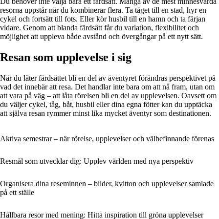
Du behöver inte välja bara ett färdsätt. Många av de mest minnesvärda
resorna uppstår när du kombinerar flera. Ta tåget till en stad, hyr en
cykel och fortsätt till fots. Eller kör husbil till en hamn och ta färjan
vidare. Genom att blanda färdsätt får du variation, flexibilitet och
möjlighet att uppleva både avstånd och övergångar på ett nytt sätt.
Resan som upplevelse i sig
När du låter färdsättet bli en del av äventyret förändras perspektivet på
vad det innebär att resa. Det handlar inte bara om att nå fram, utan om
att vara på väg – att låta rörelsen bli en del av upplevelsen. Oavsett om
du väljer cykel, tåg, båt, husbil eller dina egna fötter kan du upptäcka
att själva resan rymmer minst lika mycket äventyr som destinationen.
Aktiva semestrar – när rörelse, upplevelser och välbefinnande förenas
Resmål som utvecklar dig: Upplev världen med nya perspektiv
Organisera dina reseminnen – bilder, kvitton och upplevelser samlade
på ett ställe
Hållbara resor med mening: Hitta inspiration till gröna upplevelser