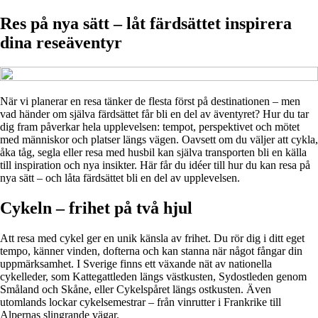
Res på nya sätt – låt färdsättet inspirera
dina reseäventyr
När vi planerar en resa tänker de flesta först på destinationen – men
vad händer om själva färdsättet får bli en del av äventyret? Hur du tar
dig fram påverkar hela upplevelsen: tempot, perspektivet och mötet
med människor och platser längs vägen. Oavsett om du väljer att cykla,
åka tåg, segla eller resa med husbil kan själva transporten bli en källa
till inspiration och nya insikter. Här får du idéer till hur du kan resa på
nya sätt – och låta färdsättet bli en del av upplevelsen.
Cykeln – frihet på två hjul
Att resa med cykel ger en unik känsla av frihet. Du rör dig i ditt eget
tempo, känner vinden, dofterna och kan stanna när något fångar din
uppmärksamhet. I Sverige finns ett växande nät av nationella
cykelleder, som Kattegattleden längs västkusten, Sydostleden genom
Småland och Skåne, eller Cykelspåret längs ostkusten. Även
utomlands lockar cykelsemestrar – från vinrutter i Frankrike till
Alpernas slingrande vägar.