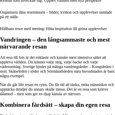
Resmål som utvecklar dig: Upplev världen med nya perspektiv
Organisera dina reseminnen – bilder, kvitton och upplevelser samlade
på ett ställe
Hållbara resor med mening: Hitta inspiration till gröna upplevelser
Vandringen – den långsammaste och mest
närvarande resan
Att resa till fots är det enklaste och kanske mest intensiva sättet att
uppleva världen. Du känner varje steg, varje backe och varje
väderomslag. Sverige bjuder på många vandringsleder – Kungsleden i
norr, Skåneleden i söder och Sörmlandsleden nära huvudstaden är bara
några exempel.
När du går blir resan en rytm. Du får tid att tänka, möta människor och
upptäcka detaljer du annars skulle missa. Det är en resa som kräver
tålamod – men som ger en djup känsla av närvaro.
Kombinera färdsätt – skapa din egen resa