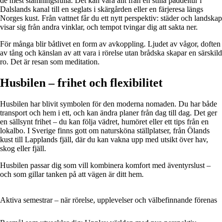
de mest stämningsfulla. Det kan vara allt från en stilla paddeltur i
Dalslands kanal till en seglats i skärgården eller en färjeresa längs
Norges kust. Från vattnet får du ett nytt perspektiv: städer och landskap
visar sig från andra vinklar, och tempot tvingar dig att sakta ner.
För många blir båtlivet en form av avkoppling. Ljudet av vågor, doften
av tång och känslan av att vara i rörelse utan brådska skapar en särskild
ro. Det är resan som meditation.
Husbilen – frihet och flexibilitet
Husbilen har blivit symbolen för den moderna nomaden. Du har både
transport och hem i ett, och kan ändra planer från dag till dag. Det ger
en sällsynt frihet – du kan följa vädret, humöret eller ett tips från en
lokalbo. I Sverige finns gott om natursköna ställplatser, från Ölands
kust till Lapplands fjäll, där du kan vakna upp med utsikt över hav,
skog eller fjäll.
Husbilen passar dig som vill kombinera komfort med äventyrslust –
och som gillar tanken på att vägen är ditt hem.
Aktiva semestrar – när rörelse, upplevelser och välbefinnande förenas