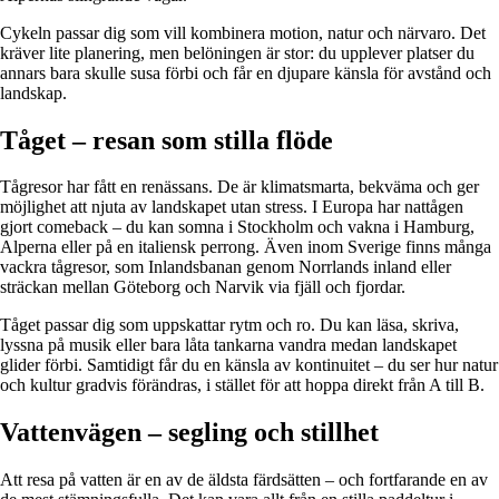
Cykeln passar dig som vill kombinera motion, natur och närvaro. Det
kräver lite planering, men belöningen är stor: du upplever platser du
annars bara skulle susa förbi och får en djupare känsla för avstånd och
landskap.
Tåget – resan som stilla flöde
Tågresor har fått en renässans. De är klimatsmarta, bekväma och ger
möjlighet att njuta av landskapet utan stress. I Europa har nattågen
gjort comeback – du kan somna i Stockholm och vakna i Hamburg,
Alperna eller på en italiensk perrong. Även inom Sverige finns många
vackra tågresor, som Inlandsbanan genom Norrlands inland eller
sträckan mellan Göteborg och Narvik via fjäll och fjordar.
Tåget passar dig som uppskattar rytm och ro. Du kan läsa, skriva,
lyssna på musik eller bara låta tankarna vandra medan landskapet
glider förbi. Samtidigt får du en känsla av kontinuitet – du ser hur natur
och kultur gradvis förändras, i stället för att hoppa direkt från A till B.
Vattenvägen – segling och stillhet
Att resa på vatten är en av de äldsta färdsätten – och fortfarande en av